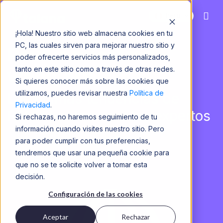
Perú
¡Hola! Nuestro sitio web almacena cookies en tu
PC, las cuales sirven para mejorar nuestro sitio y
Revive nuestros
poder ofrecerte servicios más personalizados,
tanto en este sitio como a través de otras redes.
webinars
Si quieres conocer más sobre las cookies que
utilizamos, puedes revisar nuestra
Política de
Las últimas tendencias de
Privacidad
.
RRHH hablada por los expertos
Si rechazas, no haremos seguimiento de tu
información cuando visites nuestro sitio. Pero
para poder cumplir con tus preferencias,
tendremos que usar una pequeña cookie para
que no se te solicite volver a tomar esta
decisión.
Configuración de las cookies
Aceptar
Rechazar