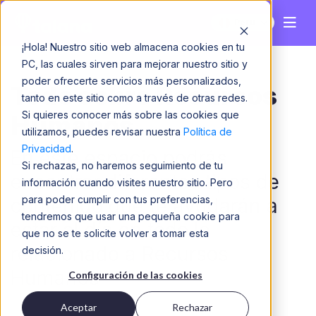
Perú
¡Hola! Nuestro sitio web almacena cookies en tu
PC, las cuales sirven para mejorar nuestro sitio y
poder ofrecerte servicios más personalizados,
Todo sobre Recursos
tanto en este sitio como a través de otras redes.
Si quieres conocer más sobre las cookies que
Humanos
utilizamos, puedes revisar nuestra
Política de
Privacidad
.
En este espacio podrás
Si rechazas, no haremos seguimiento de tu
encontrar diferentes tipos de
información cuando visites nuestro sitio. Pero
para poder cumplir con tus preferencias,
contenido que te ayudarán a
tendremos que usar una pequeña cookie para
estar al día en todo lo
que no se te solicite volver a tomar esta
relacionado a Recursos
decisión.
Humanos
Configuración de las cookies
Aceptar
Rechazar