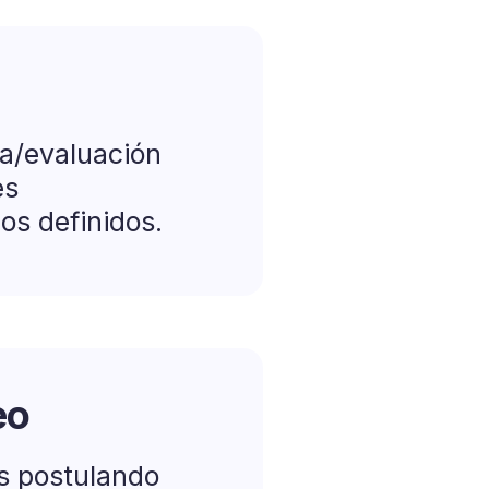
a/evaluación
es
os definidos.
eo
ás postulando