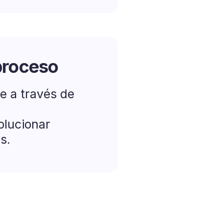
proceso
te a través de
olucionar
s.