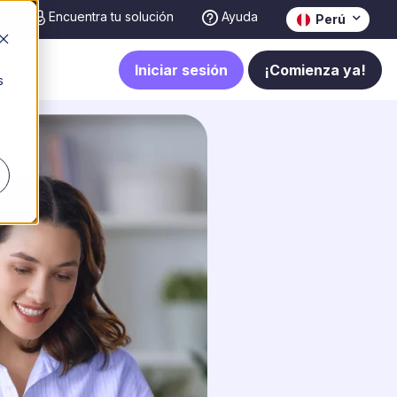
r
Encuentra tu solución
Ayuda
Perú
Iniciar sesión
¡Comienza ya!
s