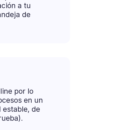
ación a tu
andeja de
ine por lo
ocesos en un
 estable, de
prueba).