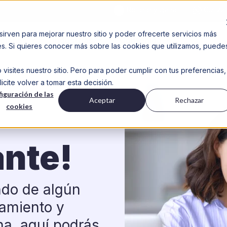
Refiere y gana
Cotiza
sirven para mejorar nuestro sitio y poder ofrecerte servicios más
uciones
Industrias
Contenido
des. Si quieres conocer más sobre las cookies que utilizamos, puede
isites nuestro sitio. Pero para poder cumplir con tus preferencias,
ite volver a tomar esta decisión.
iguración de las
Aceptar
Rechazar
cookies
ante!
ndo de algún
amiento y
na, aquí podrás