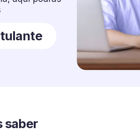
s
tulante
s saber