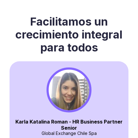
Facilitamos un
crecimiento integral
para todos
Leslie Maulen González - Encargada de
Contabilidad y RRHH
SmileBooth
"Talana es un software de RRHH muy
completo. Es sustentable, reduce y orden
considerablemente los tiempos de
tner
ejecución y acción"