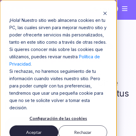
Chile
¡Hola! Nuestro sitio web almacena cookies en tu
PC, las cuales sirven para mejorar nuestro sitio y
poder ofrecerte servicios más personalizados,
Tecnología humana
tanto en este sitio como a través de otras redes.
Si quieres conocer más sobre las cookies que
para
las personas
utilizamos, puedes revisar nuestra
Política de
Privacidad
.
Talana es el software de
Si rechazas, no haremos seguimiento de tu
información cuando visites nuestro sitio. Pero
Recursos Humanos en Chile
para poder cumplir con tus preferencias,
que te acompaña a cumplir tus
tendremos que usar una pequeña cookie para
que no se te solicite volver a tomar esta
propósitos
decisión.
Configuración de las cookies
Cotiza aquí
Aceptar
Rechazar