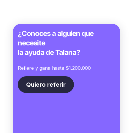
¿Conoces a alguien que
necesite
la ayuda de Talana?
Refiere y gana hasta $1.200.000
Quiero referir