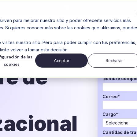
Sé un embajador
Cotizar
sirven para mejorar nuestro sitio y poder ofrecerte servicios más
Industrias
Beneficios
Contenido
des. Si quieres conocer más sobre las cookies que utilizamos, puede
isites nuestro sitio. Pero para poder cumplir con tus preferencias,
¡De
ite volver a tomar esta decisión.
iguración de las
Aceptar
Rechazar
¿Motivo de Con
cookies
re de
Nombre comple
Correo
*
zacional
Cargo
*
Cantidad de tr