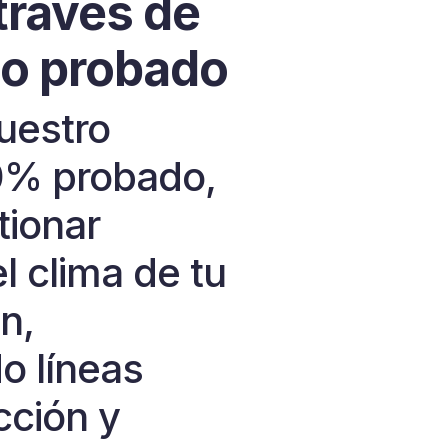
 través de
o probado
uestro
0% probado,
tionar
l clima de tu
n,
do líneas
cción y