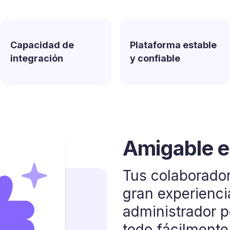
Capacidad de
Plataforma estable
integración
y confiable
e
asegurado
sonalizado
Amigable e 
Plataforma 
Soluciones
confiable
interactúan
a DT y
Tus colaborado
s estándares
gran experienci
 herramientas
 de que
Confía en que 
Te entregamos 
uridad y
administrador p
 Talana con tu
a experiencia
atenderemos tu
soluciones que 
información
todo fácilmente