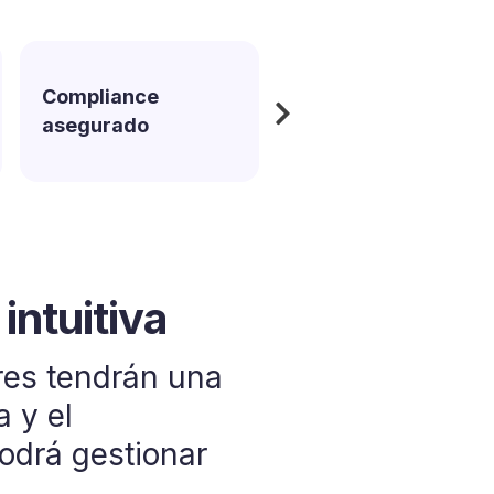
Soluciones que
Compliance
interactúan entre
asegurado
sí
intuitiva
estable y
 que
 entre sí
res tendrán una
a y el
siempre
un ecosistema de
odrá gestionar
s necesidades,
interactúan