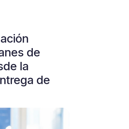
zación
lanes de
sde la
entrega de