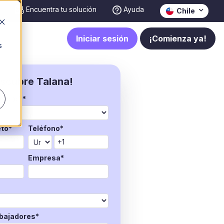
Encuentra tu solución
Ayuda
Chile
Iniciar sesión
¡Comienza ya!
s
scubre Talana!
tacto?
*
to
*
Teléfono
*
Empresa
*
abajadores
*