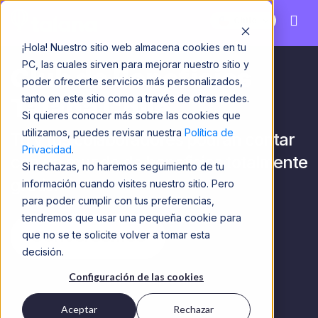
Chile
¡Hola! Nuestro sitio web almacena cookies en tu
PC, las cuales sirven para mejorar nuestro sitio y
Club de Beneficios
poder ofrecerte servicios más personalizados,
tanto en este sitio como a través de otras redes.
Talana Chile
Si quieres conocer más sobre las cookies que
utilizamos, puedes revisar nuestra
Política de
Tú y tus colaboradores podrán contar
Privacidad
.
con un mundo de beneficios totalmente
Si rechazas, no haremos seguimiento de tu
gratis.
información cuando visites nuestro sitio. Pero
para poder cumplir con tus preferencias,
tendremos que usar una pequeña cookie para
Conversemos
que no se te solicite volver a tomar esta
decisión.
Configuración de las cookies
Aceptar
Rechazar