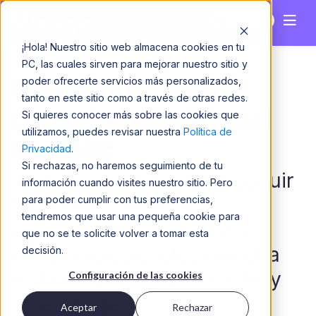
Chile
¡Hola! Nuestro sitio web almacena cookies en tu
PC, las cuales sirven para mejorar nuestro sitio y
Cursos de
poder ofrecerte servicios más personalizados,
tanto en este sitio como a través de otras redes.
capacitación laboral
Si quieres conocer más sobre las cookies que
utilizamos, puedes revisar nuestra
Política de
en Chile
Privacidad
.
Si rechazas, no haremos seguimiento de tu
Apoya a tu equipo a conseguir
información cuando visites nuestro sitio. Pero
para poder cumplir con tus preferencias,
las competencias que
tendremos que usar una pequeña cookie para
necesitan para lograr sus
que no se te solicite volver a tomar esta
metas profesionales con una
decisión.
plataforma de capacitación y
Configuración de las cookies
aprendizaje
Aceptar
Rechazar