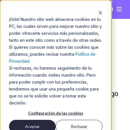
Perú
¡Hola! Nuestro sitio web almacena cookies en tu
PC, las cuales sirven para mejorar nuestro sitio y
poder ofrecerte servicios más personalizados,
tanto en este sitio como a través de otras redes.
Cómo calcular tu
Si quieres conocer más sobre las cookies que
utilizamos, puedes revisar nuestra
Política de
gratificación
Privacidad
.
Si rechazas, no haremos seguimiento de tu
Si quieres saber cómo calcular la
información cuando visites nuestro sitio. Pero
para poder cumplir con tus preferencias,
gratificación, descarga nuestra
tendremos que usar una pequeña cookie para
calculadora y haz más simple el pago
que no se te solicite volver a tomar esta
de este beneficio, evitando errores.
decisión.
Configuración de las cookies
Aceptar
Rechazar