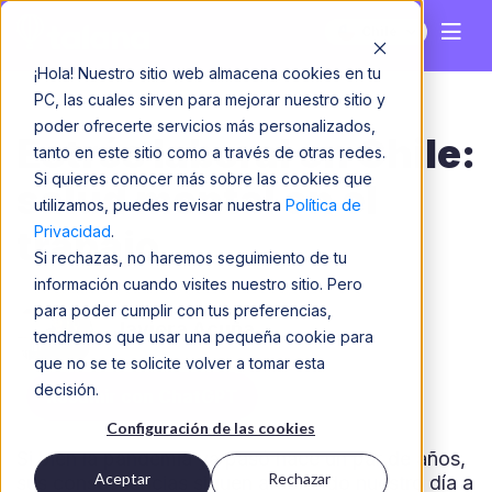
Chile
¡Hola! Nuestro sitio web almacena cookies en tu
PC, las cuales sirven para mejorar nuestro sitio y
poder ofrecerte servicios más personalizados,
Estrés laboral en Chile:
tanto en este sitio como a través de otras redes.
Si quieres conocer más sobre las cookies que
salud mental en el
utilizamos, puedes revisar nuestra
Política de
Privacidad
.
trabajo
Si rechazas, no haremos seguimiento de tu
información cuando visites nuestro sitio. Pero
para poder cumplir con tus preferencias,
Javiera Acuña
tendremos que usar una pequeña cookie para
que no se te solicite volver a tomar esta
decisión.
Resumir con ChatGPT
Configuración de las cookies
Si bien la pandemia ya pasó hace un par de años,
Aceptar
Rechazar
sus consecuencias siguen afectando nuestro día a