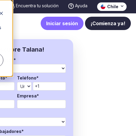
Encuentra tu solución
Ayuda
Chile
Iniciar sesión
¡Comienza ya!
s
scubre Talana!
tacto?
*
to
*
Teléfono
*
Empresa
*
abajadores
*