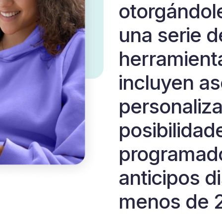
otorgándol
una serie d
herramient
incluyen as
personaliz
posibilidad
programado
anticipos d
menos de 2