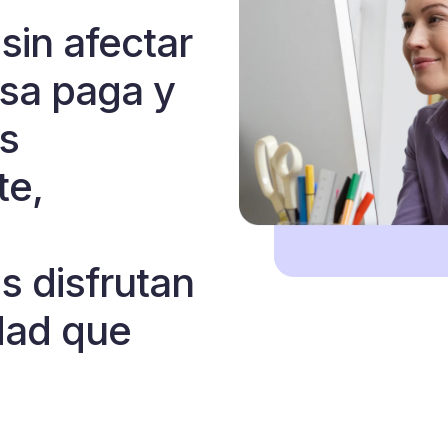
sin afectar
nsa paga y
s
e,
s disfrutan
idad que