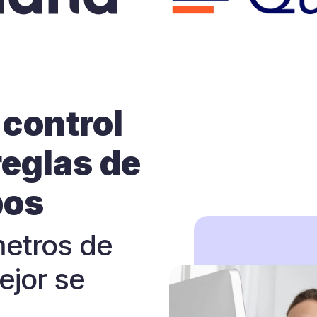
 control
reglas de
pos
metros de
jor se