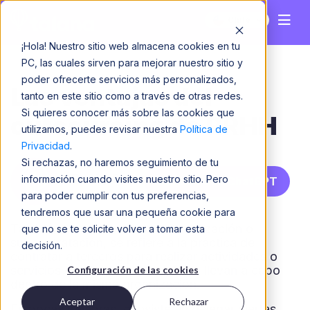
Chile
¡Hola! Nuestro sitio web almacena cookies en tu
PC, las cuales sirven para mejorar nuestro sitio y
poder ofrecerte servicios más personalizados,
Las ventajas del
tanto en este sitio como a través de otras redes.
Si quieres conocer más sobre las cookies que
outsourcing de RRHH
utilizamos, puedes revisar nuestra
Política de
Privacidad
.
Si rechazas, no haremos seguimiento de tu
Dani y Fer
información cuando visites nuestro sitio. Pero
Resumir con ChatGPT
para poder cumplir con tus preferencias,
tendremos que usar una pequeña cookie para
También conocido como externalización o
que no se te solicite volver a tomar esta
subcontratación, se refiere a la práctica de
decisión.
contratar a terceros para realizar actividades o
servicios que tradicionalmente se llevan a cabo
Configuración de las cookies
dentro de la misma organización.
Aceptar
Rechazar
En pocas palabras, consiste en delegar ciertas