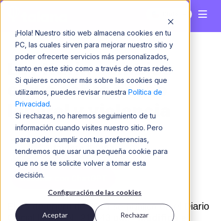
Chile
¡Hola! Nuestro sitio web almacena cookies en tu
PC, las cuales sirven para mejorar nuestro sitio y
poder ofrecerte servicios más personalizados,
Ley Karin cambios
tanto en este sitio como a través de otras redes.
Si quieres conocer más sobre las cookies que
clave sobre acoso
utilizamos, puedes revisar nuestra
Política de
Privacidad
.
laboral y violencia
Si rechazas, no haremos seguimiento de tu
información cuando visites nuestro sitio. Pero
para poder cumplir con tus preferencias,
Javiera Acuña
tendremos que usar una pequeña cookie para
que no se te solicite volver a tomar esta
decisión.
Resumir con ChatGPT
Configuración de las cookies
El 15 de enero de 2024 se publicó en el Diario
Aceptar
Rechazar
Oficial la Ley N° 21.643 que
“Modifica el