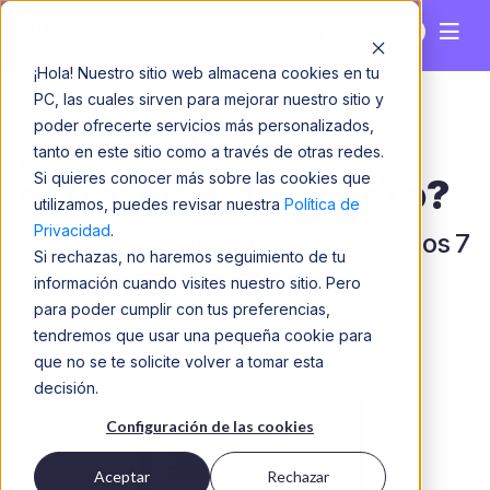
Chile
¡Hola! Nuestro sitio web almacena cookies en tu
PC, las cuales sirven para mejorar nuestro sitio y
poder ofrecerte servicios más personalizados,
¿Cómo elaborar una
tanto en este sitio como a través de otras redes.
Si quieres conocer más sobre las cookies que
estrategia de género?
utilizamos, puedes revisar nuestra
Política de
Privacidad
.
Descarga esta infografía y conoce los 7
Si rechazas, no haremos seguimiento de tu
pasos para implementar.
información cuando visites nuestro sitio. Pero
para poder cumplir con tus preferencias,
tendremos que usar una pequeña cookie para
que no se te solicite volver a tomar esta
decisión.
Configuración de las cookies
Aceptar
Rechazar