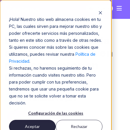
Chile
¡Hola! Nuestro sitio web almacena cookies en tu
PC, las cuales sirven para mejorar nuestro sitio y
poder ofrecerte servicios más personalizados,
La importancia de la
tanto en este sitio como a través de otras redes.
Si quieres conocer más sobre las cookies que
ayuda económica en
utilizamos, puedes revisar nuestra
Política de
Privacidad
.
medicamentos en
Si rechazas, no haremos seguimiento de tu
Chile
información cuando visites nuestro sitio. Pero
para poder cumplir con tus preferencias,
tendremos que usar una pequeña cookie para
que no se te solicite volver a tomar esta
Fernanda Vergara
decisión.
Configuración de las cookies
Resumir con ChatGPT
Aceptar
Rechazar