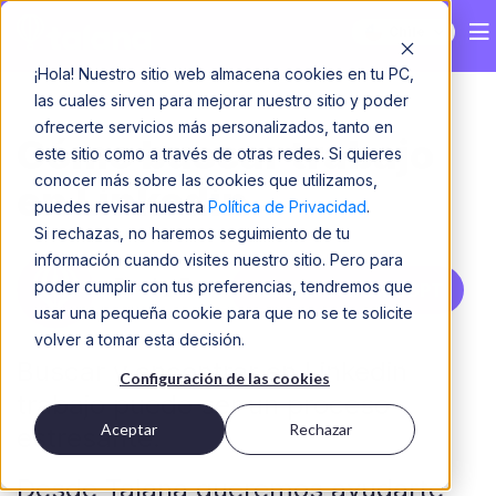
Chile
¡Hola! Nuestro sitio web almacena cookies en tu PC,
las cuales sirven para mejorar nuestro sitio y poder
ofrecerte servicios más personalizados, tanto en
Cómo buscar trabajo
este sitio como a través de otras redes. Si quieres
conocer más sobre las cookies que utilizamos,
en Linkedin
puedes revisar nuestra
Política de Privacidad
.
Si rechazas, no haremos seguimiento de tu
información cuando visites nuestro sitio. Pero para
Dani y Fer
poder cumplir con tus preferencias, tendremos que
Resumir con ChatGPT
usar una pequeña cookie para que no se te solicite
volver a tomar esta decisión.
Buscar y encontrar en Linkedin
Configuración de las cookies
trabajo puede ser un proceso
Aceptar
Rechazar
estresante.
Desde Talana queremos ayudarte