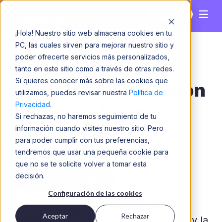
Chile
¡Hola! Nuestro sitio web almacena cookies en tu
PC, las cuales sirven para mejorar nuestro sitio y
poder ofrecerte servicios más personalizados,
La importancia de la
tanto en este sitio como a través de otras redes.
Si quieres conocer más sobre las cookies que
diversidad e inclusión
utilizamos, puedes revisar nuestra
Política de
Privacidad
.
laboral en Chile
Si rechazas, no haremos seguimiento de tu
información cuando visites nuestro sitio. Pero
para poder cumplir con tus preferencias,
Fernanda Vergara
tendremos que usar una pequeña cookie para
que no se te solicite volver a tomar esta
decisión.
Resumir con ChatGPT
Configuración de las cookies
En un mundo laboral cada vez más
Aceptar
Rechazar
consciente de la equidad, la diversidad y la