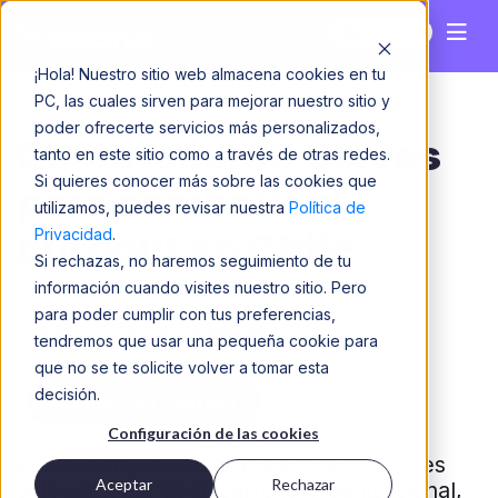
Chile
¡Hola! Nuestro sitio web almacena cookies en tu
PC, las cuales sirven para mejorar nuestro sitio y
poder ofrecerte servicios más personalizados,
Clima laboral: Claves
tanto en este sitio como a través de otras redes.
Si quieres conocer más sobre las cookies que
para combatir el
utilizamos, puedes revisar nuestra
Política de
Privacidad
.
burnout en Chile
Si rechazas, no haremos seguimiento de tu
información cuando visites nuestro sitio. Pero
para poder cumplir con tus preferencias,
Óscar Esquivel
tendremos que usar una pequeña cookie para
que no se te solicite volver a tomar esta
decisión.
Resumir con ChatGPT
Configuración de las cookies
El bienestar de los trabajadores ya no es
Aceptar
Rechazar
solo un tema de desarrollo organizacional,