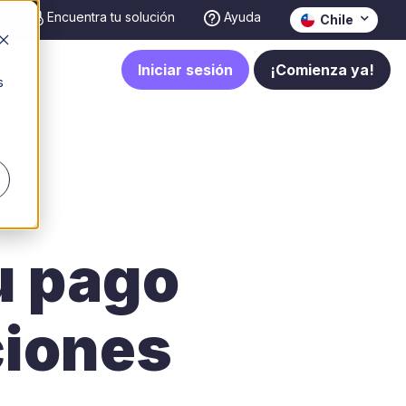
Encuentra tu solución
Ayuda
Chile
Iniciar sesión
¡Comienza ya!
s
u pago
ciones