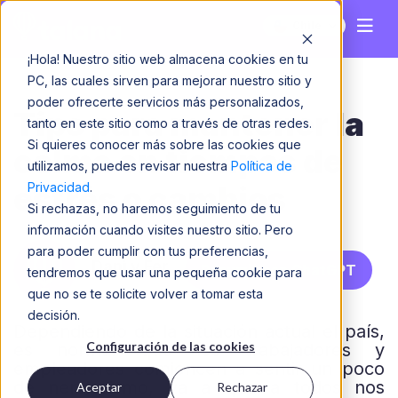
Chile
¡Hola! Nuestro sitio web almacena cookies en tu
PC, las cuales sirven para mejorar nuestro sitio y
poder ofrecerte servicios más personalizados,
Tips para mantener la
tanto en este sitio como a través de otras redes.
Si quieres conocer más sobre las cookies que
calma en tiempos de
utilizamos, puedes revisar nuestra
Política de
Privacidad
.
estrés o cambios
Si rechazas, no haremos seguimiento de tu
información cuando visites nuestro sitio. Pero
para poder cumplir con tus preferencias,
Dani y Fer
Resumir con ChatGPT
tendremos que usar una pequeña cookie para
que no se te solicite volver a tomar esta
decisión.
Dependiendo de la situación actual el país,
Configuración de las cookies
es normal que los trabajadores y
empleadores comiencen a sentir un poco
de nerviosismo, ya a que a todos nos
Aceptar
Rechazar