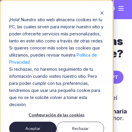
Chile
¡Hola! Nuestro sitio web almacena cookies en tu
PC, las cuales sirven para mejorar nuestro sitio y
poder ofrecerte servicios más personalizados,
¿Cómo se calculan las
tanto en este sitio como a través de otras redes.
Si quieres conocer más sobre las cookies que
horas extras en Chile?
utilizamos, puedes revisar nuestra
Política de
Privacidad
.
Si rechazas, no haremos seguimiento de tu
Dani y Fer
información cuando visites nuestro sitio. Pero
Resumir con ChatGPT
para poder cumplir con tus preferencias,
tendremos que usar una pequeña cookie para
De acuerdo al artículo 30 del Código del
que no se te solicite volver a tomar esta
Trabajo,
la jornada extraordinaria es
decisión.
aquella que excede de la jornada ordinaria
Configuración de las cookies
máxima legal,
o de la pactada si es menor.
Aceptar
Rechazar
Solo se pueden pactar para atender