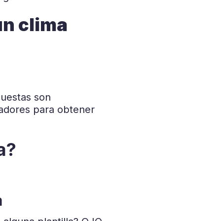
un clima
uestas son
radores para obtener
a?
a