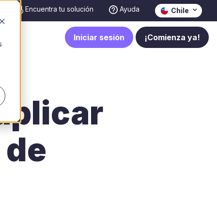
Encuentra tu solución
Ayuda
Chile
Iniciar sesión
¡Comienza ya!
s
aplicar
 de