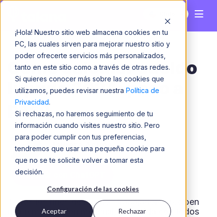
Chile
¡Hola! Nuestro sitio web almacena cookies en tu
PC, las cuales sirven para mejorar nuestro sitio y
poder ofrecerte servicios más personalizados,
Cómo calcular sueldo
tanto en este sitio como a través de otras redes.
Si quieres conocer más sobre las cookies que
líquido 2024: paso a
utilizamos, puedes revisar nuestra
Política de
Privacidad
.
paso
Si rechazas, no haremos seguimiento de tu
información cuando visites nuestro sitio. Pero
para poder cumplir con tus preferencias,
Javiera Acuña
tendremos que usar una pequeña cookie para
que no se te solicite volver a tomar esta
decisión.
Resumir con ChatGPT
Configuración de las cookies
Todos los fines de mes los trabajadores reciben
una remuneración mensual, conocida con todos
Aceptar
Rechazar