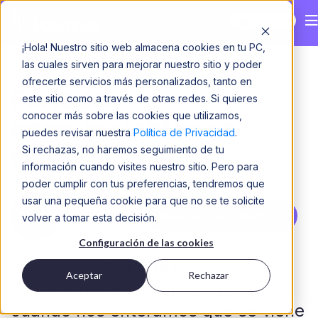
Chile
¡Hola! Nuestro sitio web almacena cookies en tu PC,
las cuales sirven para mejorar nuestro sitio y poder
ofrecerte servicios más personalizados, tanto en
Feriados
este sitio como a través de otras redes. Si quieres
conocer más sobre las cookies que utilizamos,
irrenunciables en
puedes revisar nuestra
Política de Privacidad
.
Si rechazas, no haremos seguimiento de tu
Chile
información cuando visites nuestro sitio. Pero para
poder cumplir con tus preferencias, tendremos que
usar una pequeña cookie para que no se te solicite
Dani y Fer
Resumir con ChatGPT
volver a tomar esta decisión.
Configuración de las cookies
No es novedad que todos
Aceptar
Rechazar
disfrutamos y nos alegramos
cuando nos enteramos que se viene