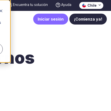
Encuentra tu solución
Ayuda
Chile
Iniciar sesión
¡Comienza ya!
s
urnos