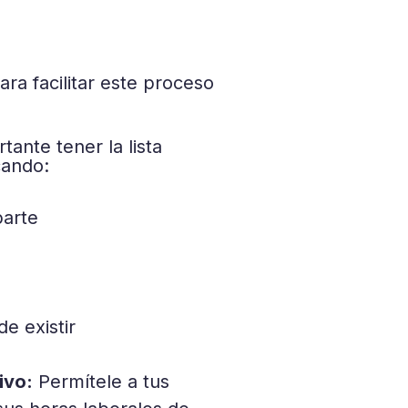
ra facilitar este proceso
tante tener la lista
cando:
parte
e existir
ivo:
Permítele a tus