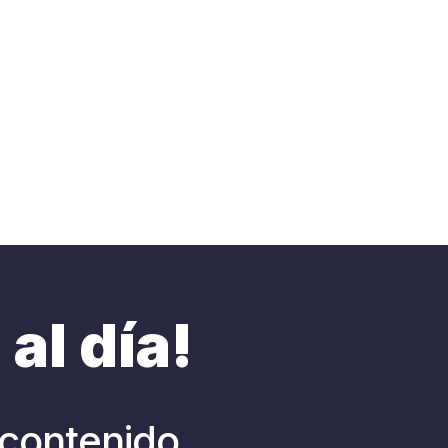
al día!
 contenido