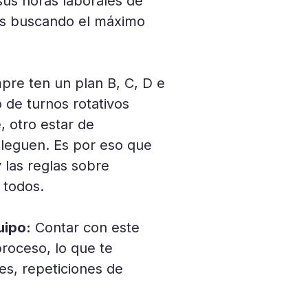
sus horas laborales de
nos buscando el máximo
re ten un plan B, C, D e
 de turnos rotativos
 otro estar de
lleguen. Es por eso que
y las reglas sobre
a todos.
uipo:
Contar con este
proceso, lo que te
es, repeticiones de