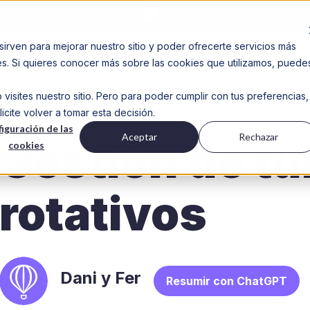
Sé un embajador
Cotizar
sirven para mejorar nuestro sitio y poder ofrecerte servicios más
Industrias
Beneficios
Contenido
des. Si quieres conocer más sobre las cookies que utilizamos, puede
isites nuestro sitio. Pero para poder cumplir con tus preferencias,
ite volver a tomar esta decisión.
iguración de las
Aceptar
Rechazar
Gestión de t
cookies
rotativos
Dani y Fer
Resumir con ChatGPT