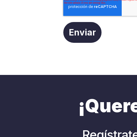
¡Quere
Regístrat